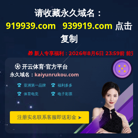
您好，欢迎光临雷速网页版官方网站！
猪、牛
专业
网站首页
关于我们
产品中心