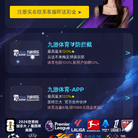
牛屠宰设备
羊屠宰设备
家禽屠宰设备
肉类分割设备
屠宰设备配件
屠宰辅助设备
雷速leisu(中国)
联系人：王经理