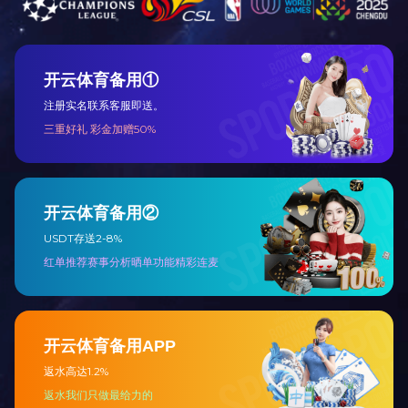
手 机：13812025453
地 址：南京市溧水区明觉工业园
网 址：
www.bogotamadridfusion.com
关于我们
产品分类
新闻资讯
公司简介
猪屠宰设备
公司新闻
企业文化
牛屠宰设备
行业新闻
羊屠宰设备
家禽屠宰设备
肉类分割设备
屠宰设备配件
屠宰辅助设备