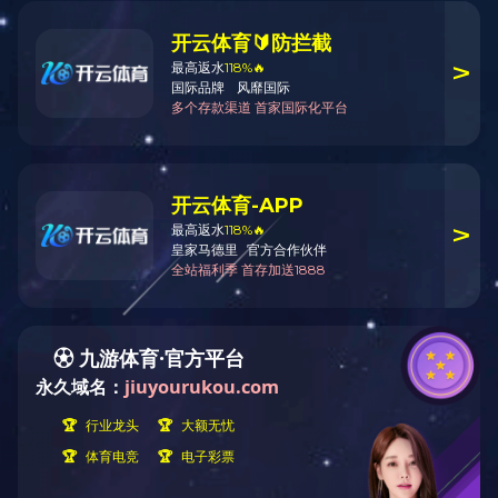
客户服务热线
13812025453
雷速leisu(中国)
产品详情
产品分类
猪屠宰设备