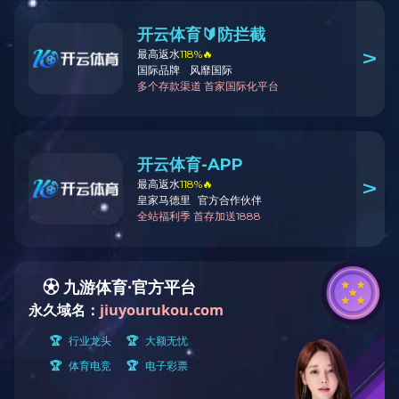
客户服务热线
13812025453
雷速leisu(中国)
屠宰设备配件
产品分类
猪屠宰设备